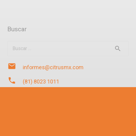
Buscar
Buscar:
mail
informes@citrusmx.com
phone
(81) 8023 1011