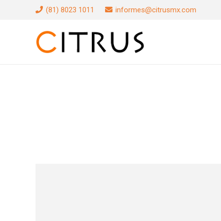
(81) 8023 1011
informes@citrusmx.com